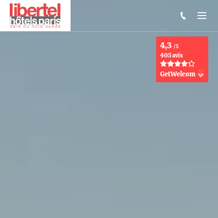
4,3
/5
405 avis
GetWelcom